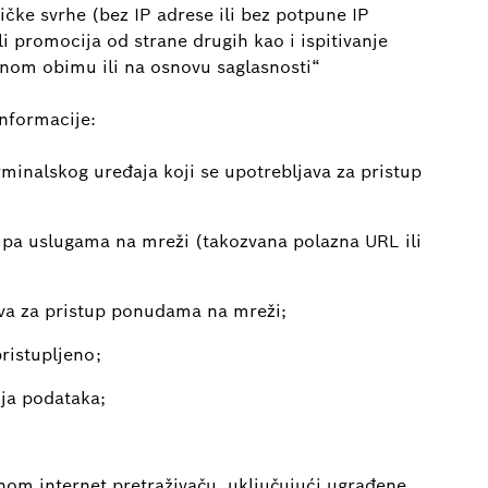
ičke svrhe (bez IP adrese ili bez potpune IP
 promocija od strane drugih kao i ispitivanje
enom obimu ili na osnovu saglasnosti“
nformacije:
rminalskog uređaja koji se upotrebljava za pristup
tupa uslugama na mreži (takozvana polazna URL ili
ava za pristup ponudama na mreži;
pristupljeno;
nja podataka;
enom internet pretraživaču, uključujući ugrađene