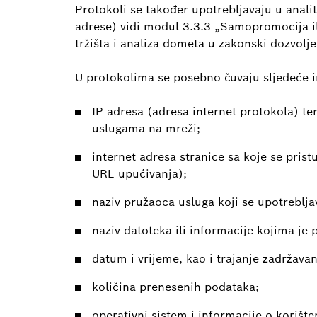
Protokoli se također upotrebljavaju u analit
adrese) vidi modul 3.3.3 „Samopromocija ili
tržišta i analiza dometa u zakonski dozvolj
U protokolima se posebno čuvaju sljedeće i
IP adresa (adresa internet protokola) te
uslugama na mreži;
internet adresa stranice sa koje se pris
URL upućivanja);
naziv pružaoca usluga koji se upotreblj
naziv datoteka ili informacije kojima je 
datum i vrijeme, kao i trajanje zadržava
količina prenesenih podataka;
operativni sistem i informacije o korišt