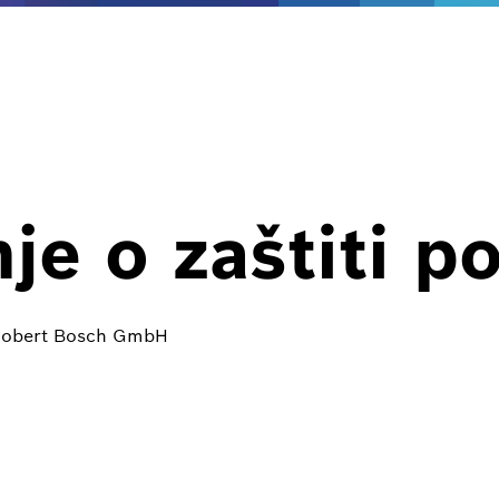
je o zaštiti p
eRobert Bosch GmbH